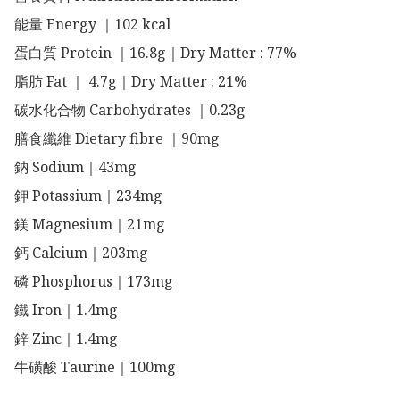
能量 Energy ｜102 kcal 

蛋白質 Protein ｜16.8g｜Dry Matter : 77%

脂肪 Fat ｜ 4.7g｜Dry Matter : 21%

碳水化合物 Carbohydrates ｜0.23g

膳食纖維 Dietary fibre ｜90mg

鈉 Sodium｜43mg

鉀 Potassium｜234mg

鎂 Magnesium｜21mg

鈣 Calcium｜203mg

磷 Phosphorus｜173mg

鐵 Iron｜1.4mg

鋅 Zinc｜1.4mg

牛磺酸 Taurine｜100mg
